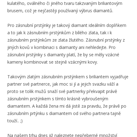
kulatého, oválného či jiného tvaru takzvaným briliantovým
brusem, což je nejčastěji používaný výbrus diamantů.
Pro zásnubní prstýnky je takový diamant ideálním doplňkem
a to jak k zásnubním prstýnkům z bílého zlata, tak i k
zásnubním prstýnkům ze zlata žlutého. Zásnubní prstýnky z
jiných kovů v kombinaci s diamanty ani nehledejte. Pro
zásnubní prstýnky s diamanty platí, že by se měly vzácné
kameny kombinovat se stejně vzácnými kovy.
Takovým zlatým zásnubním prstýnkem s briliantem vyjadřuje
partner své partnerce, jak moc si jí a jejich svazku váží a
proto se tolik mužů snaží své partnerky překvapit právě
zásnubním prstýnkem s tímto krásně vybroušeným
diamantem. A každá žena mi dá jistě za pravdu, že právě po
zásnubním prtýnku s diamantem od svého partnera tajně
touží.. ;)
Na našem trhu dnes již naleznete nepřeberné množství