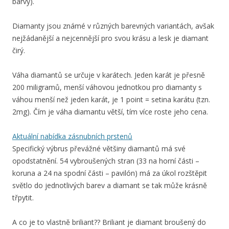
barvy).
Diamanty jsou známé v různých barevných variantách, avšak
nejžádanější a nejcennější pro svou krásu a lesk je diamant
čirý.
Váha diamantů se určuje v karátech. Jeden karát je přesně
200 miligramů, menší váhovou jednotkou pro diamanty s
váhou menší než jeden karát, je 1 point = setina karátu (tzn.
2mg). Čím je váha diamantu větší, tím více roste jeho cena.
Aktuální nabídka zásnubních prstenů
Specifický výbrus převážné většiny diamantů má své
opodstatnění. 54 vybroušených stran (33 na horní části –
koruna a 24 na spodní části – pavilón) má za úkol rozštěpit
světlo do jednotlivých barev a diamant se tak může krásně
třpytit.
A co je to vlastně briliant?? Briliant je diamant broušený do