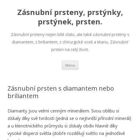
Zásnubní prsteny, prstýnky,
prstýnek, prsten.
Zásnubní prsteny nejen bílé zlato, ale také zásnubní prsteny s
diamantem, s briliantem, z chirurgické oceli a titanu. Zásnubní
prsten na celý život.
Přejít
Menu
k
obsahu
webu
Zásnubní prsten s diamantem nebo
briliantem
Diamanty jsou velmi cenným minerálem. Svou oblibu si
získaly díky své tvrdosti (jedná se o nejtvrdší přírodní minerál)
a u klenotnického průmyslu si získaly obdiv hlavně díky
vysoké disperzi světla (dobře rozdělují světlo na jednotlivé