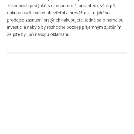
zásnubních prstýnků s diamantem či briliantem, však při
nákupu buďte velmi obezřetní a prověřte si, u jakého
prodejce zásnubní prstýnek nakupujete. Jedná se o nemalou
investici a nebylo by rozhodně později příjemným zjištěním,
že jste byli při nákupu oklamáni..